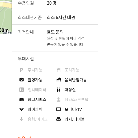
수용인원
20 명
최소대관기준
최소 6시간 대관
00m
가격안내
별도 문의
일정 및 인원에 따라 가격
변동이 있을 수 있습니다.
부대시설
주차가능
조리가능
촬영가능
음식반입가능
엘리베이터
화장실
창고서비스
테라스/루프탑
와이파이
모니터/TV
음향/마이크
의자/테이블