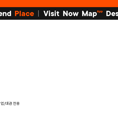
end
Place
Visit
Now
Map
Des
App
팝업/대관 전용