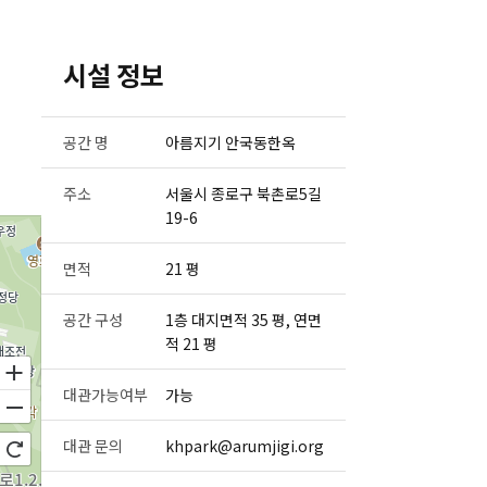
시설 정보
공간 명
아름지기 안국동한옥
주소
서울시 종로구 북촌로5길
19-6
면적
21 평
공간 구성
1층 대지면적 35 평, 연면
적 21 평
대관가능여부
가능
대관 문의
khpark@arumjigi.org