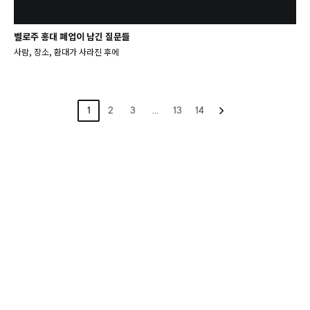
벨로주 홍대 폐업이 남긴 질문들
사람, 장소, 환대가 사라진 후에
1
2
3
…
13
14