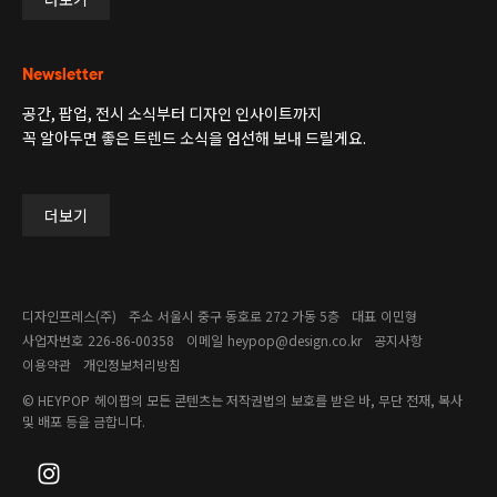
Newsletter
공간, 팝업, 전시 소식부터 디자인 인사이트까지
꼭 알아두면 좋은 트렌드 소식을 엄선해 보내 드릴게요.
더보기
디자인프레스(주)
주소
서울시 중구 동호로 272 가동 5층
대표
이민형
사업자번호
226-86-00358​
이메일
heypop@design.co.kr
공지사항
이용약관
개인정보처리방침
© HEYPOP
헤이팝의 모든 콘텐츠는 저작권법의 보호를 받은 바, 무단 전재, 복사
및 배포 등을 금합니다.