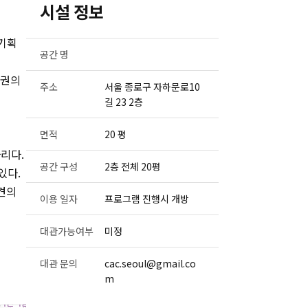
시설 정보
 기획
공간 명
 권의
주소
서울 종로구 자하문로10
길 23 2층
면적
20 평
리다.
공간 구성
2층 전체 20평
있다.
의견의
이용 일자
프로그램 진행시 개방
대관가능여부
미정
대관 문의
cac.seoul@gmail.co
m