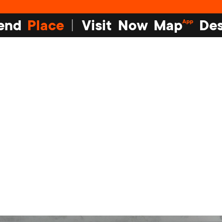
end
Place
Visit
Now
Map
Des
App