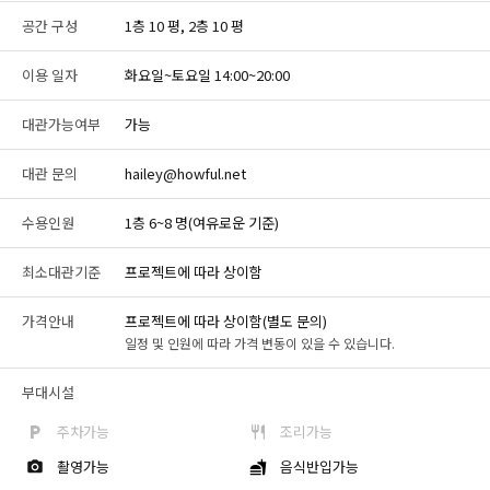
공간 구성
1층 10 평, 2층 10 평
이용 일자
화요일~토요일 14:00~20:00
대관가능여부
가능
대관 문의
hailey@howful.net
수용인원
1층 6~8 명(여유로운 기준)
최소대관기준
프로젝트에 따라 상이함
가격안내
프로젝트에 따라 상이함(별도 문의)
일정 및 인원에 따라 가격 변동이 있을 수 있습니다.
부대시설
주차가능
조리가능
촬영가능
음식반입가능