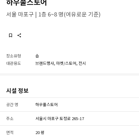
하우풀스토어
서울 마포구 | 1층 6~8 명(여유로운 기준)
장소유형
숍
대관용도
브랜드행사, 마켓/스토어, 전시
시설 정보
공간 명
하우풀스토어
주소
서울시 마포구 토정로 265-17
면적
20 평