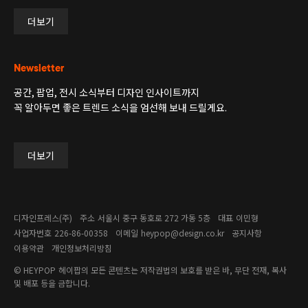
더보기
Newsletter
공간, 팝업, 전시 소식부터 디자인 인사이트까지
꼭 알아두면 좋은 트렌드 소식을 엄선해 보내 드릴게요.
더보기
디자인프레스(주)
주소
서울시 중구 동호로 272 가동 5층
대표
이민형
사업자번호
226-86-00358​
이메일
heypop@design.co.kr
공지사항
이용약관
개인정보처리방침
© HEYPOP
헤이팝의 모든 콘텐츠는 저작권법의 보호를 받은 바, 무단 전재, 복사
및 배포 등을 금합니다.