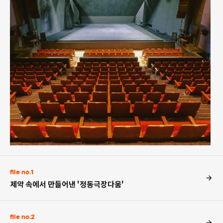
file no.1
제약 속에서 만들어낸 '정동극장다움'
file no.2