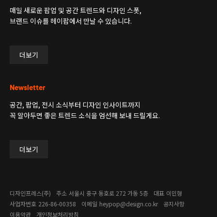
매일 새로운 팝업 및 공간 트렌드와 디자인 스폿,
브랜드 이슈를 헤이팝에서 만날 수 있습니다.
더보기
Newsletter
공간, 팝업, 전시 소식부터 디자인 인사이트까지
꼭 알아두면 좋은 트렌드 소식을 엄선해 보내 드릴게요.
더보기
디자인프레스(주)
주소
서울시 중구 동호로 272 가동 5층
대표
이민형
사업자번호
226-86-00358​
이메일
heypop@design.co.kr
공지사항
이용약관
개인정보처리방침