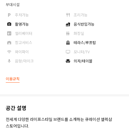
부대시설
주차가능
조리가능
촬영가능
음식반입가능
엘리베이터
화장실
창고서비스
테라스/루프탑
와이파이
모니터/TV
음향/마이크
의자/테이블
이용규칙
공간 설명
전세계 다양한 라이프스타일 브랜드를 소개하는 큐레이션 셀렉샵
스토어입니다.