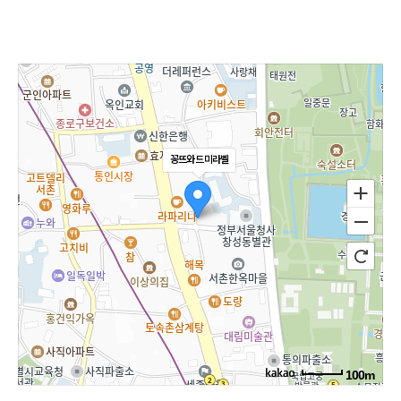
꽁뜨와 드 미라벨
100m