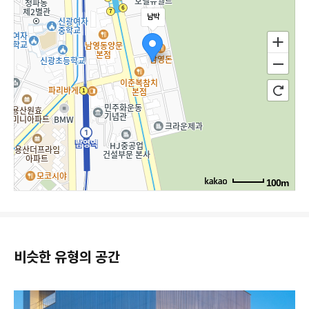
남박
100m
비슷한 유형의 공간