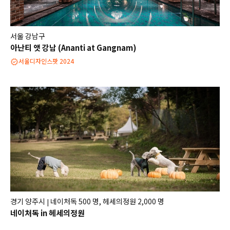
서울 강남구
아난티 앳 강남 (Ananti at Gangnam)
서울디자인스팟 2024
경기 양주시
네이처독 500 명, 헤세의정원 2,000 명
|
네이처독 in 헤세의정원