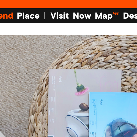
end
Place
Visit
Now
Map
Des
App