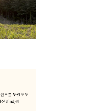
화인드를 두권 모두
〈find〉의