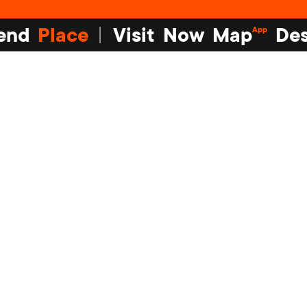
end
Place
Visit
Now
Map
Des
App