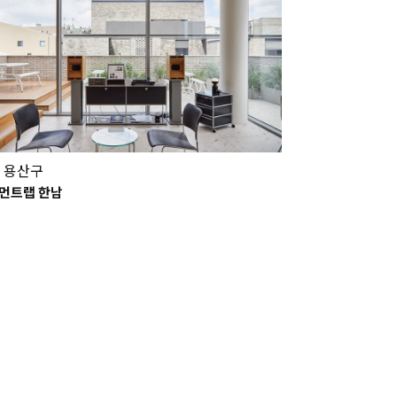
 용산구
먼트랩 한남