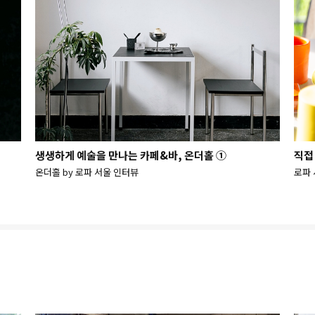
생생하게 예술을 만나는 카페&바, 온더홀 ①
직접
온더홀 by 로파 서울 인터뷰
로파 