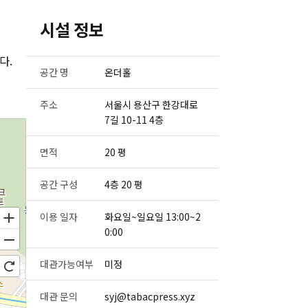
시설 정보
다.
공간 명
온더홀
주소
서울시 용산구 한강대로
7길 10-11 4층
면적
20 평
공간 구성
4층 20 평
이용 일자
화요일~일요일 13:00~2
0:00
대관가능여부
미정
대관 문의
syj@tabacpress.xyz