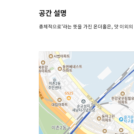
공간 설명
총체적으로’라는 뜻을 가진 온더홀은, 맛 이외