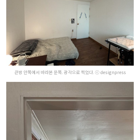
큰방 안쪽에서 바라본 문쪽. 광각으로 찍었다. ⓒ designpress