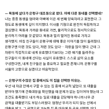
—
목동에 살다가 은평구 대조동으로 왔다. 아예 다른 동네를 선택했네?
나는 종종 동생을 엄마와 아빠에 이은 세 번째 양육자라고 표현한다. 그
정도로 동생에게 깊이 의지했다. 이사를 기점으로 완전히 독립하자고
결심했다. 목동과 가까운 동네로 가면, 물리적으로도 정서적으로도
분리하기 어려울 것 같았다. 목동과 멀리 떨어진 동네로 가자고
생각했지. 마침 친구들이 은평구에 대해 좋은 이야기를 많이 들려줬다.
은평구엔 이런 것도 있다, 저런 것도 있다… 자랑을 많이 했다. 근데 그
자랑이 직접적으로 내게 유효했다기보다는 그런 얘기를 들려주는
친구들이 이 동네에 산다는 사실이 유효했다. 스스로 삶의 요소를
구성한다면, 내게 친구들은 늘 중요하고 필요한 존재니까. 은평구를
서울의 고향으로 삼겠다고 마음먹었다.
—
은평구의 수많은 집 중에서도 이 집을 선택한 이유는.
우선 내 자금 안에서 구할 수 있는 집 중에 비교적 넓었다. 또 대출을
받아야 했기에 건축대장을 확인했을 때 문제가 없는 집이어야 했는데 그
조건도 충족했다. 내가 하는 일로 대출을 감당해야 하니까 너무 큰
금액을 대출받기도 부담스러웠다. 엄청난 무리가 되지 않는 선에서
대출을 받고, 그 금액으로 가능한 집 중 마음에 든 곳을 선택한 거다.