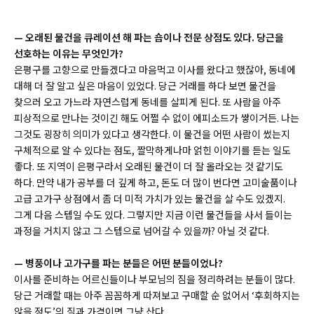
—
오래된 물건을 큐레이션 해 파는 숍이나 전문 상점도 있다. 당근을
선호하는 이유는 무엇인가?
은평구를 고향으로 만들겠다고 마음먹고 이사를 왔다고 했잖아, 동네에
대해 더 잘 알고 싶은 마음이 있었다. 당근 거래를 하다 보면 물건을
찾으러 오고 가느라 자연스럽게 동네를 살피게 된다. 또 사람을 아주
피상적으로 만나는 것이긴 해도 어쩔 수 없이 에피소드가 쌓이거든. 나는
그것도 굉장히 의미가 있다고 생각한다. 이 물건을 어떤 사람이 썼는지
구체적으로 알 수 있다는 점도, 짤막하게나마 얽힌 이야기를 듣는 일도
좋다. 또 지역이 은평구라서 오래된 물건이 더 잘 올라오는 것 같기도
하다. 만약 내가 공부를 더 깊게 하고, 돈도 더 많이 번다면 고미술품이나
고급 고가구 상점에서 좀 더 미적 가치가 있는 물건을 살 수도 있겠지.
그게 다음 스텝일 수도 있다. 그렇지만 지금 이런 물건들을 사서 들이는
과정을 거치지 않고 그 스텝으로 넘어갈 수 있을까? 아닐 것 같다.
—
병풍이나 고가구를 파는 분들은 어떤 분들이었나?
이사를 준비하는 어르신들이나 부모님의 짐을 정리하려는 분들이 많다.
당근 거래할 때는 아주 꼼꼼하게 따져보고 구매할 순 없어서 ‘후회하지는
않을 정도’의 질과 가격이면 그냥 산다.