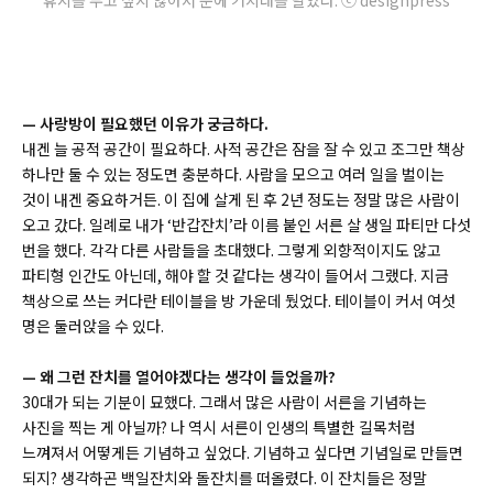
휴지를 두고 싶지 않아서 문에 거치대를 달았다. ⓒ designpress
—
사랑방이 필요했던 이유가 궁금하다.
내겐 늘 공적 공간이 필요하다. 사적 공간은 잠을 잘 수 있고 조그만 책상
하나만 둘 수 있는 정도면 충분하다. 사람을 모으고 여러 일을 벌이는
것이 내겐 중요하거든. 이 집에 살게 된 후 2년 정도는 정말 많은 사람이
오고 갔다. 일례로 내가 ‘반갑잔치’라 이름 붙인 서른 살 생일 파티만 다섯
번을 했다. 각각 다른 사람들을 초대했다. 그렇게 외향적이지도 않고
파티형 인간도 아닌데, 해야 할 것 같다는 생각이 들어서 그랬다. 지금
책상으로 쓰는 커다란 테이블을 방 가운데 뒀었다. 테이블이 커서 여섯
명은 둘러앉을 수 있다.
—
왜 그런 잔치를 열어야겠다는 생각이 들었을까?
30대가 되는 기분이 묘했다. 그래서 많은 사람이 서른을 기념하는
사진을 찍는 게 아닐까? 나 역시 서른이 인생의 특별한 길목처럼
느껴져서 어떻게든 기념하고 싶었다. 기념하고 싶다면 기념일로 만들면
되지? 생각하곤 백일잔치와 돌잔치를 떠올렸다. 이 잔치들은 정말