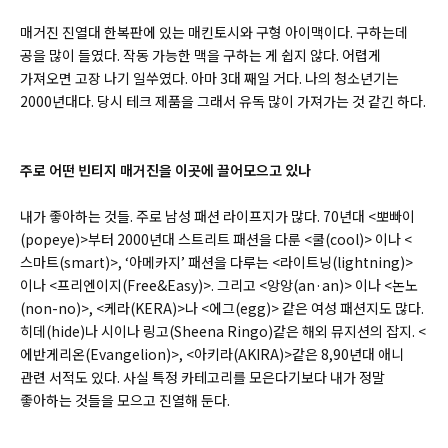
매거진 진열대 한복판에 있는 매킨토시와 구형 아이맥이다. 구하는데
공을 많이 들였다. 작동 가능한 맥을 구하는 게 쉽지 않다. 어렵게
가져오면 고장 나기 일쑤였다. 아마 3대 째일 거다. 나의 청소년기는
2000년대다. 당시 테크 제품을 그래서 유독 많이 가져가는 것 같긴 하다.
주로 어떤 빈티지 매거진을 이곳에 끌어모으고 있나
내가 좋아하는 것들. 주로 남성 패션 라이프지가 많다. 70년대 <뽀빠이
(popeye)>부터 2000년대 스트리트 패션을 다룬 <쿨(cool)> 이나 <
스마트(smart)>, ‘아메카지’ 패션을 다루는 <라이트닝(lightning)>
이나 <프리엔이지(Free&Easy)>. 그리고 <앙앙(an·an)> 이나 <논노
(non-no)>, <케라(KERA)>나 <에그(egg)> 같은 여성 패션지도 많다.
히데(hide)나 시이나 링고(Sheena Ringo)같은 해외 뮤지션의 잡지. <
에반게리온(Evangelion)>, <아키라(AKIRA)>같은 8,90년대 애니
관련 서적도 있다. 사실 특정 카테고리를 모은다기보다 내가 정말
좋아하는 것들을 모으고 진열해 둔다.