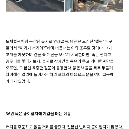
모세혈관처럼 복잡한 을지로 인쇄골목. 당신은 오래된 ‘쁼딍’ 입구
앞에서 “여기가 거기야?”라며 머뭇대는 이와 조우할 것이다. 그가
고개를 갸웃하며 건물 속 계단을 오르기 시작한다면, 속는 셈치고
꽁무니를 쫓아가보자. 을지로 상가건물 특유의 좁고 기다란 계단을
오르면, 그 끝엔 육중한 철문이 등장한다. 붉은 벽돌을 톡톡 두들겨
다이애건 앨리에 들어가는 해리 포터의 마음으로 문을 여니 그곳에
카페가 있었다.
36년 묵은 종이잡지에 지갑을 터는 이유
커피를 주문하고 읽을 거리를 골랐다. 일본산 빈티지 종이잡지가 많았다.