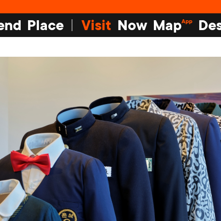
end
Place
Visit
Now
Map
Des
App