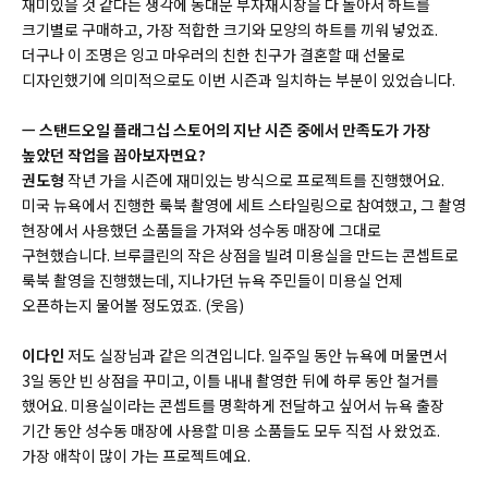
재미있을 것 같다는 생각에 동대문 부자재시장을 다 돌아서 하트를
크기별로 구매하고, 가장 적합한 크기와 모양의 하트를 끼워 넣었죠.
더구나 이 조명은 잉고 마우러의 친한 친구가 결혼할 때 선물로
디자인했기에 의미적으로도 이번 시즌과 일치하는 부분이 있었습니다.
ㅡ 스탠드오일 플래그십 스토어의 지난 시즌 중에서 만족도가 가장
높았던 작업을 꼽아보자면요?
권도형
작년 가을 시즌에 재미있는 방식으로 프로젝트를 진행했어요.
미국 뉴욕에서 진행한 룩북 촬영에 세트 스타일링으로 참여했고, 그 촬영
현장에서 사용했던 소품들을 가져와 성수동 매장에 그대로
구현했습니다. 브루클린의 작은 상점을 빌려 미용실을 만드는 콘셉트로
룩북 촬영을 진행했는데, 지나가던 뉴욕 주민들이 미용실 언제
오픈하는지 물어볼 정도였죠. (웃음)
이다인
저도 실장님과 같은 의견입니다. 일주일 동안 뉴욕에 머물면서
3일 동안 빈 상점을 꾸미고, 이틀 내내 촬영한 뒤에 하루 동안 철거를
했어요. 미용실이라는 콘셉트를 명확하게 전달하고 싶어서 뉴욕 출장
기간 동안 성수동 매장에 사용할 미용 소품들도 모두 직접 사 왔었죠.
가장 애착이 많이 가는 프로젝트예요.