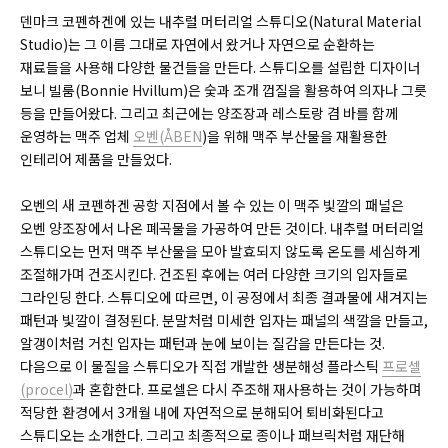
덴마크 코펜하겐에 있는 내추럴 머터리얼 스튜디오(
Natural Material
Studio)
는 그 이름 그대로 자연에서 왔거나 자연으로 순환하는
재료들을 사용해 다양한 물건들을 만든다. 스튜디오를 설립한 디자이너
보니 빌룸(
Bonnie Hvillum)
은 숯과 조개 껍질을 활용하여 의자나 그릇
등을 만들어왔다. 그리고 최근에는 양조장과 레스토랑 겸 바를 함께
운영하는 맥주 업체
오벤(
ÅBEN
)
을 위해 맥주 부산물을 재활용한
인테리어 제품을 만들었다.
오벤의 새 코펜하겐 공항 지점에서 볼 수 있는 이 맥주 빛깔의 패널은
오벤 양조장에서 나온 폐곡물을 가공하여 만든 것이다. 내추럴 머터리얼
스튜디오는 먼저 맥주 부산물을 모아 발효되지 않도록 온도를 세심하게
조절해가며 건조시킨다. 건조된 후에는 여러 다양한 크기의 입자들로
그라인딩 한다. 스튜디오에 따르면, 이 공정에서 최종 결과물에 새겨지는
패턴과 빛깔이 결정된다. 분말처럼 미세한 입자는 패널의 색깔을 만들고,
알갱이처럼 거친 입자는 패턴과 눈에 보이는 질감을 만든다는 것.
다음으로 이 물질을 스튜디오가 직접 개발한 생분해성 플라스틱
프로셀
(
procel)
과 혼합한다. 프로셀은 다시 주조해 재사용하는 것이 가능하며
적당한 환경에서 3개월 내에 자연적으로 분해되어 퇴비화된다고
스튜디오는 소개한다. 그리고 최종적으로 종이나 패브릭처럼 재단해