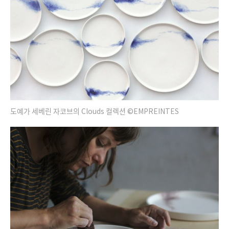
도예가 세베린 자코브의 Clouds 컬렉션 ©EMPREINTES