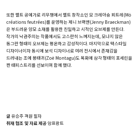
또한 펠트 공예가로 리무쟁에서 펠트 창작소인 모 크레아숑 푀트레(
Mö
créations feutrées)
를 운영하는 제니 브랙맨(
Jenny Braeckman)
은 부드러운 양모 소재를 활용한 친밀하고 시적인 오브제를 만든다.
작가의 낙관주의는 작품에서도 고스란히 느껴지는데, 모나지 않은
동그란 형태의 오브제는 평온하고 감성적이다. 마지막으로 텍스타일
디자이너이자 동시에 보석 디자이너로 여러 전시에서 존재감을
드러내는 조에 몽태귀(
Zoë Montagu)
도 목화에 삼각 형태의 포세린을
짠 태피스트리를 선보이며 함께 했다.
글
유승주 객원 필자
취재 협조 및 자료 제공
앙프랑트