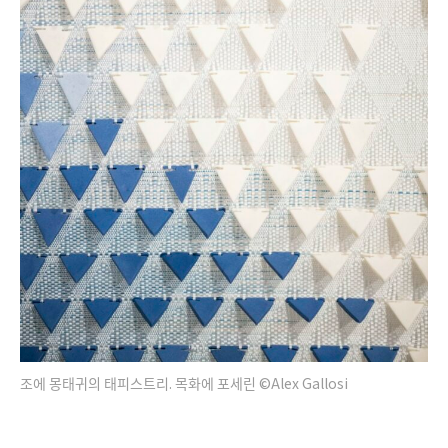
조에 몽태귀의 태피스트리. 목화에 포세린 ©Alex Gallosi