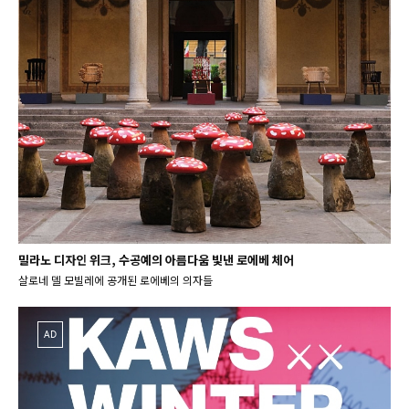
밀라노 디자인 위크, 수공예의 아름다움 빛낸 로에베 체어
살로네 델 모빌레에 공개된 로에베의 의자들
AD