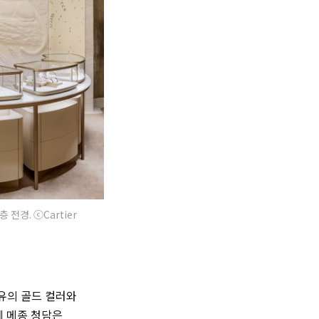
경. ⓒCartier
특유의 골드 컬러와
에 메종 청담은