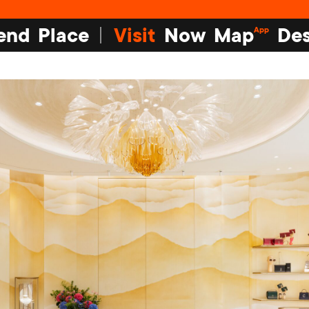
end
Place
Visit
Now
Map
Des
App