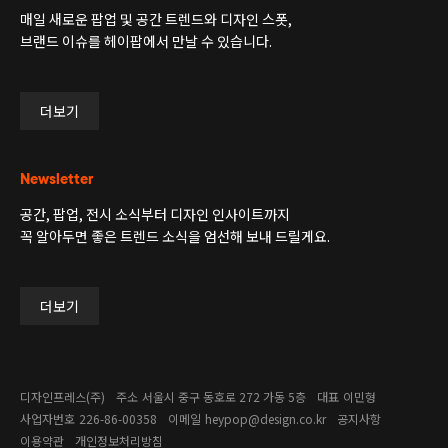
매일 새로운 팝업 및 공간 트렌드와 디자인 스폿,
브랜드 이슈를 헤이팝에서 만날 수 있습니다.
더보기
Newsletter
공간, 팝업, 전시 소식부터 디자인 인사이트까지
꼭 알아두면 좋은 트렌드 소식을 엄선해 보내 드릴게요.
더보기
디자인프레스(주)
주소
서울시 중구 동호로 272 가동 5층
대표
이민형
사업자번호
226-86-00358​
이메일
heypop@design.co.kr
공지사항
이용약관
개인정보처리방침