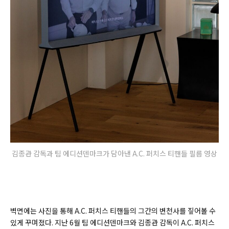
김종관 감독과 팀 에디션덴마크가 담아낸 A.C. 퍼치스 티핸들 필름 영상
벽면에는 사진을 통해 A.C. 퍼치스 티핸들의 그간의 변천사를 짚어볼 수
있게 꾸며졌다. 지난 6월 팀 에디션덴마크와 김종관 감독이 A.C. 퍼치스