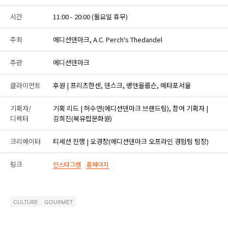
시간
11:00 - 20:00 (월요일 휴무)
주최
에디션덴마크, A.C. Perch's Thedandel
주관
에디션덴마크
클라이언트
후원 | 프리츠한센, 덴스크, 뱅앤올룹슨, 메타포서울
기획자/
기획 리드 | 허수연(에디션덴마크 브랜드팀), 참여 기획자 |
디렉터
김희진(북유럽문화원)
크리에이터
티세션 진행 | 오경창(에디션덴마크 오프라인 경험팀 팀장)
링크
인스타그램
홈페이지
CULTURE
GOURMET