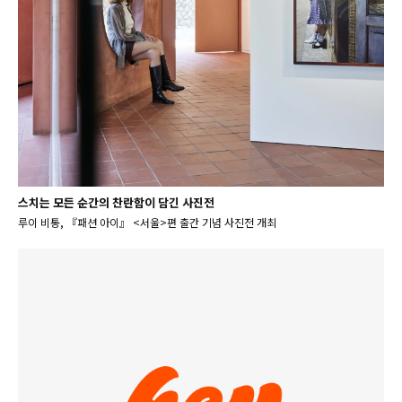
스치는 모든 순간의 찬란함이 담긴 사진전
루이 비통, 『패션 아이』 <서울>편 출간 기념 사진전 개최