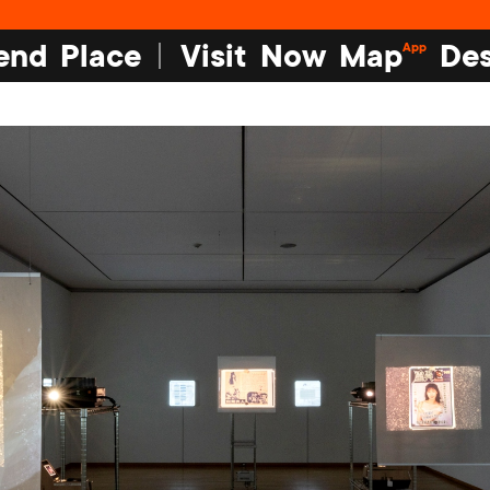
end
Place
Visit
Now
Map
Des
App