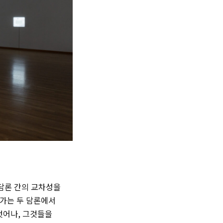
담론 간의 교차성을
작가는 두 담론에서
 벗어나, 그것들을