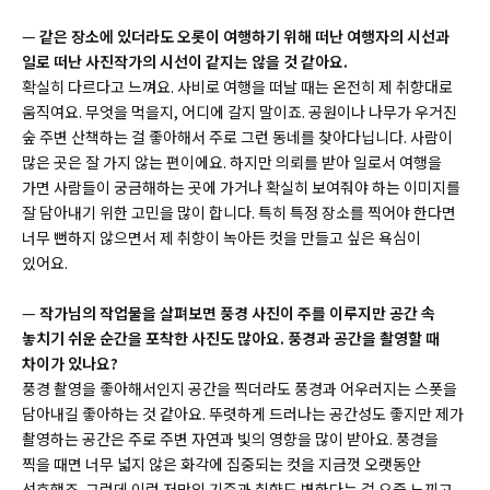
—
같은 장소에 있더라도 오롯이 여행하기 위해 떠난 여행자의 시선과
일로 떠난 사진작가의 시선이 같지는 않을 것 같아요.
확실히 다르다고 느껴요. 사비로 여행을 떠날 때는 온전히 제 취향대로
움직여요. 무엇을 먹을지, 어디에 갈지 말이죠. 공원이나 나무가 우거진
숲 주변 산책하는 걸 좋아해서 주로 그런 동네를 찾아다닙니다. 사람이
많은 곳은 잘 가지 않는 편이에요. 하지만 의뢰를 받아 일로서 여행을
가면 사람들이 궁금해하는 곳에 가거나 확실히 보여줘야 하는 이미지를
잘 담아내기 위한 고민을 많이 합니다. 특히 특정 장소를 찍어야 한다면
너무 뻔하지 않으면서 제 취향이 녹아든 컷을 만들고 싶은 욕심이
있어요.
—
작가님의 작업물을 살펴보면 풍경 사진이 주를 이루지만 공간 속
놓치기 쉬운 순간을 포착한 사진도 많아요. 풍경과 공간을 촬영할 때
차이가 있나요?
풍경 촬영을 좋아해서인지 공간을 찍더라도 풍경과 어우러지는 스폿을
담아내길 좋아하는 것 같아요. 뚜렷하게 드러나는 공간성도 좋지만 제가
촬영하는 공간은 주로 주변 자연과 빛의 영향을 많이 받아요. 풍경을
찍을 때면 너무 넓지 않은 화각에 집중되는 컷을 지금껏 오랫동안
선호했죠. 그런데 이런 저만의 기준과 취향도 변한다는 걸 요즘 느끼고