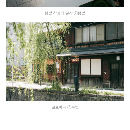
봄별 작가의 일상 ⓒ봄별
교토에서 ⓒ봄별