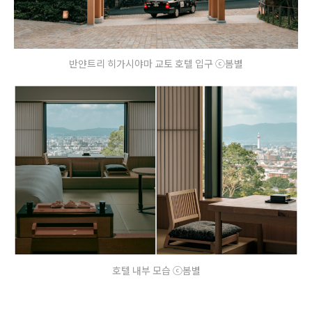
반얀트리 히가시야마 교토 호텔 입구 ⓒ봄별
호텔 내부 모습 ⓒ봄별