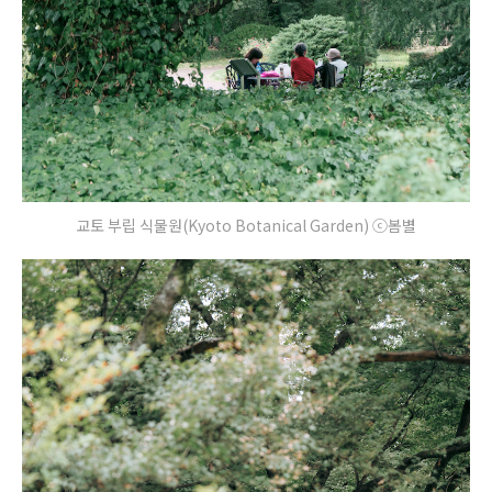
교토 부립 식물원(Kyoto Botanical Garden) ⓒ봄별