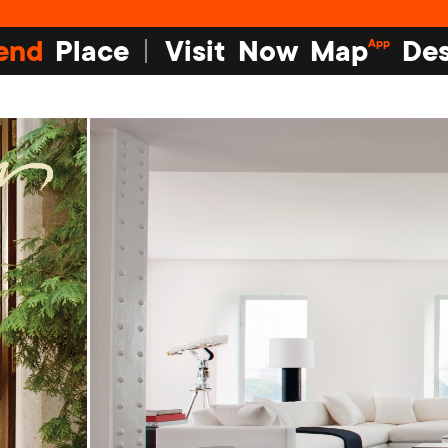
end
Place
Visit
Now
Map
Des
App