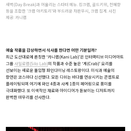
새벽(Day Break)과 어울리는 스타터 메뉴. 킹크랩, 골드키위, 천혜향
등을 조합한 '크랩 야키토리'와 부드러운 차완무시, 크랩 집게. 사진
제공: 카니랩
예술 작품을 감상하면서 식사를 한다면 어떤 기분일까?
최근 도산대로에 론칭한 ‘카니랩(Kani Lab)’은 인터랙티브 미디어아트
그룹
사일로랩(Silo Lab)
의 작품과 수준 높은 ‘게(Crab)’ 요리를
선보이는 새로운 몰입형 파인다이닝 레스토랑이다. 미식과 예술의
향연은 코스마다 신선했다. 모든 디쉬는 바다를 연상시키는 콘셉트로
플레이팅되며 여기에 와인 4종과 사케 1종의 페어링으로 풍미를
극대화했다. 또 이색적인 재료와 아이디어가 돋보이는 디저트까지
완벽한 마무리를 선사한다.