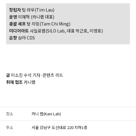
창립자
팀 라우(Tim Lau)
운영
이재혁 (카니랩 대표)
총괄 셰프
탐 치밍(Tam Chi Ming)
미디어아트
사일로랩(SILO Lab, 대표 박근호, 이영호)
음향
삼아 CDS
글
이소진 수석 기자
·
콘텐츠 리드
취재 협조
카니랩
장소
카니 랩(Kani Lab)
주소
서울 강남구 도산대로 220 지하1층