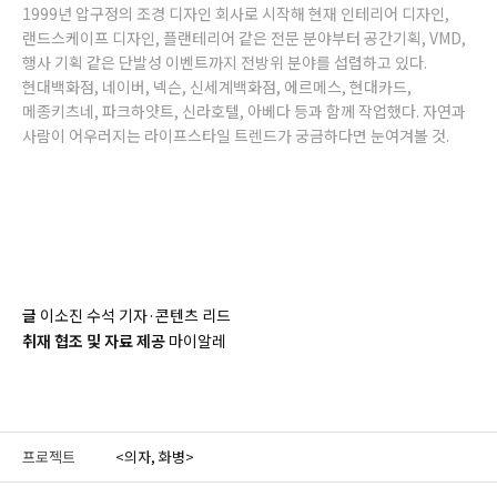
1999년 압구정의 조경 디자인 회사로 시작해 현재 인테리어 디자인,
랜드스케이프 디자인, 플랜테리어 같은 전문 분야부터 공간기획, VMD,
행사 기획 같은 단발성 이벤트까지 전방위 분야를 섭렵하고 있다.
현대백화점, 네이버, 넥슨, 신세계백화점, 에르메스, 현대카드,
메종키츠네, 파크하얏트, 신라호텔, 아베다 등과 함께 작업했다. 자연과
사람이 어우러지는 라이프스타일 트렌드가 궁금하다면 눈여겨볼 것.
글
이소진 수석 기자·콘텐츠 리드
취재 협조 및 자료 제공
마이알레
프로젝트
<의자, 화병>