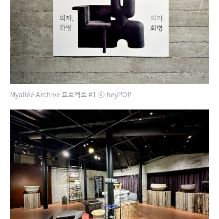
Myallée Archive 프로젝트 #1 ⓒ heyPOP