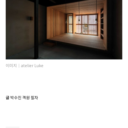
이미지｜atelier Luke
글
박수진 객원 필자