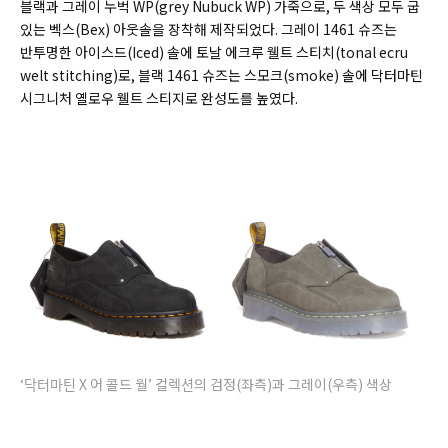
블랙과 그레이 누벅 WP(grey Nubuck WP) 가죽으로, 두 색상 모두 굽
있는 벡스(Bex) 아웃솔을 장착해 제작되었다. 그레이 1461 슈즈는
반투명한 아이스드(Iced) 솔에 토날 에크루 웰트 스티치(tonal ecru
welt stitching)로, 블랙 1461 슈즈는 스모크(smoke) 솔에 닥터마틴
시그니처 옐로우 웰트 스티지로 완성도를 높였다.
‘닥터마틴 X 어 콜드 월’ 컬렉션의 검정(좌측)과 그레이(우측) 색상