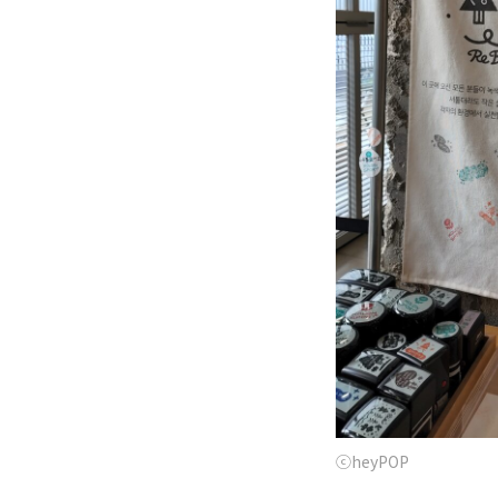
ⓒheyPOP