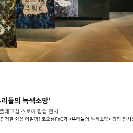
우리들의 녹색소망’
플래그십 스토어 팝업 전시
진정한 쉼은 어떨까? 코오롱FnC가 <우리들의 녹색소망> 팝업 전시