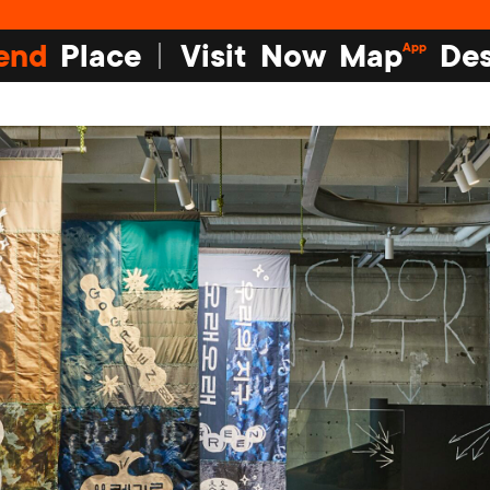
end
Place
Visit
Now
Map
Des
App