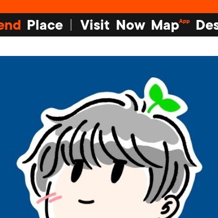
end
Place
Visit
Now
Map
Des
App