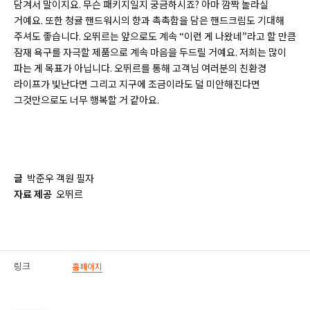
담겨서 말이지요. 무슨 패키지일지 궁금하시죠? 아마 깜짝 놀라실
거예요. 또한 청귤 핸드워시의 향과 촉촉함을 담은 핸드크림도 기대해
주셔도 좋습니다. 오뛰르는 앞으로도 계속 “이런 게 나왔네”라고 할 만큼
잠재 욕구를 자극할 제품으로 계속 마음을 두드릴 거예요. 저희는 많이
파는 게 목표가 아닙니다. 오뛰르를 통해 고객님 여러분의 친환경
라이프가 빛난다면 그리고 지구에 조금이라도 덜 미안해진다면
그것만으로도 너무 행복할 거 같아요.
글
박준우 객원 필자
자료 제공
오뛰르
링크
홈페이지