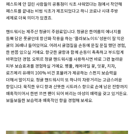
페스트에 안 걸린 사람들의 공통점이 식초 샤워였다는 점에서 착안해
페스트를 끝내는 비법 식초가 제조되었다고 하니 코로나 시대 주방
세제로 더욱 의미가 있겠죠.
핸드워시는 제주산 청귤이 주원료입니다. 청귤은 한여름의 에너지를
듬뿍 담은 풋귤인데 항산화 작용을 하는 ‘플라보노이드’성분이 잘 익은
귤의 36배나 들어있어요. 어려서 귤껍질을 손등에 문질 문질 했던 경험,
한 번쯤 있으실 거예요. 향긋한 귤향과 함께 손등이 촉촉하고 부드럽게
바뀌었던 경험. 오뛰르 청귤 핸드워시를 사용하시면 바로 그런 놀라운
피부 보습효과를 경험하실 거예요. 병풀, 캐머마일 꽃, 잇꽃, 치자,
로즈메리 유래의 100% 비건 포뮬러가 제공하는 스펀지 보습력을
더해서 말이지요. 청귤 핸드워시의 또 하나의 자랑거리는 고급스러운
향입니다. 묵직한 우디 향과 산뜻한 시트러스 향으로 손에 남은 잔향까지
매혹적이어서 한번 쓰면 팬이 되어 버리는 마성의 매력을 갖고 있거든요.
보들보들한 보습력과 매혹적인 향을 경험해 보세요.