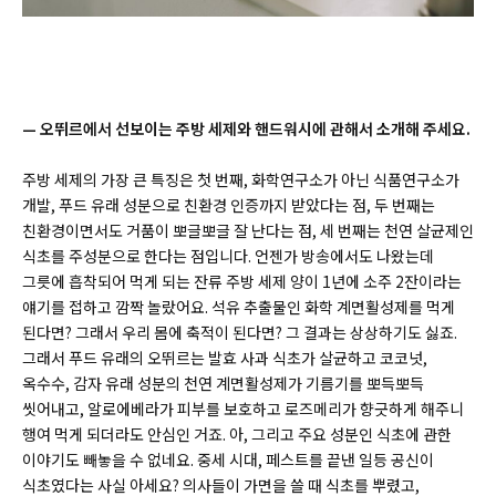
— 오뛰르에서 선보이는 주방 세제와 핸드워시에 관해서 소개해 주세요.
주방 세제의 가장 큰 특징은 첫 번째, 화학연구소가 아닌 식품연구소가
개발, 푸드 유래 성분으로 친환경 인증까지 받았다는 점, 두 번째는
친환경이면서도 거품이 뽀글뽀글 잘 난다는 점, 세 번째는 천연 살균제인
식초를 주성분으로 한다는 점입니다. 언젠가 방송에서도 나왔는데
그릇에 흡착되어 먹게 되는 잔류 주방 세제 양이 1년에 소주 2잔이라는
얘기를 접하고 깜짝 놀랐어요. 석유 추출물인 화학 계면활성제를 먹게
된다면? 그래서 우리 몸에 축적이 된다면? 그 결과는 상상하기도 싫죠.
그래서 푸드 유래의 오뛰르는 발효 사과 식초가 살균하고 코코넛,
옥수수, 감자 유래 성분의 천연 계면활성제가 기름기를 뽀득뽀득
씻어내고, 알로에베라가 피부를 보호하고 로즈메리가 향긋하게 해주니
행여 먹게 되더라도 안심인 거죠. 아, 그리고 주요 성분인 식초에 관한
이야기도 빼놓을 수 없네요. 중세 시대, 페스트를 끝낸 일등 공신이
식초였다는 사실 아세요? 의사들이 가면을 쓸 때 식초를 뿌렸고,