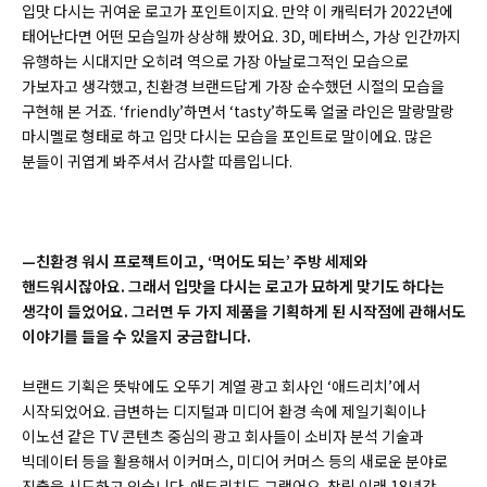
입맛 다시는 귀여운 로고가 포인트이지요. 만약 이 캐릭터가 2022년에
태어난다면 어떤 모습일까 상상해 봤어요. 3D, 메타버스, 가상 인간까지
유행하는 시대지만 오히려 역으로 가장 아날로그적인 모습으로
가보자고 생각했고, 친환경 브랜드답게 가장 순수했던 시절의 모습을
구현해 본 거죠. ‘friendly’하면서 ‘tasty’하도록 얼굴 라인은 말랑말랑
마시멜로 형태로 하고 입맛 다시는 모습을 포인트로 말이에요. 많은
분들이 귀엽게 봐주셔서 감사할 따름입니다.
—친환경 워시 프로젝트이고, ‘먹어도 되는’ 주방 세제와
핸드워시잖아요. 그래서 입맛을 다시는 로고가 묘하게 맞기도 하다는
생각이 들었어요. 그러면 두 가지 제품을 기획하게 된 시작점에 관해서도
이야기를 들을 수 있을지 궁금합니다.
브랜드 기획은 뜻밖에도 오뚜기 계열 광고 회사인 ‘애드리치’에서
시작되었어요. 급변하는 디지털과 미디어 환경 속에 제일기획이나
이노션 같은 TV 콘텐츠 중심의 광고 회사들이 소비자 분석 기술과
빅데이터 등을 활용해서 이커머스, 미디어 커머스 등의 새로운 분야로
진출을 시도하고 있습니다. 애드리치도 그랬어요. 창립 이래 18년간