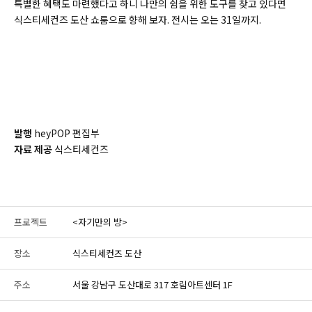
특별한 혜택도 마련했다고 하니 나만의 쉼을 위한 도구를 찾고 있다면
식스티세컨즈 도산 쇼룸으로 향해 보자. 전시는 오는 31일까지.
발행
heyPOP 편집부
자료 제공
식스티세컨즈
프로젝트
<자기만의 방>
장소
식스티세컨즈 도산
주소
서울 강남구 도산대로 317 호림아트센터 1F