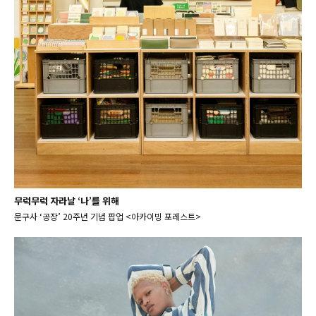
무럭무럭 자라날 ‘나’를 위해
문구사 ‘공장’ 20주년 기념 팝업 <아카이빙 포레스트>