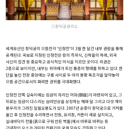
ⓒ창덕궁관리소
세계유산인 창덕궁의 으뜸전각 ‘인정전’이 3월 한 달간 내부 관람을 통해
공개된다. 국보로 지정된 인정전은 왕의 즉위식, 신하들의 하례, 외국
사신의 접견 등 중요하고 공식적인 의식을 치르던 곳이다. 외관은
2층으로 보이지만, 내부는 위아래가 트인 통층의 형태를 취하고 있다. 한
단을 높인 천장 중앙에는 구름 사이로 두 마리 봉황 목조각을 달아놓아
으뜸 공간으로서의 화려한 권위를 극대화했다.
인정전 안쪽 깊숙이에는 임금의 자리인 어좌(御座)가 마련되어 있고, 그
뒤로는 임금이 다스리는 삼라만상을 상징하는 해와 달 그리고 다섯 개의
봉우리가 그려진 일월오봉도가 있다. 1907년 순종이 창덕궁으로 거처를
옮긴 후 인정전을 수리하면서 전등, 유리창, 커튼이 새로 설치되고,
실내바닥이 전돌(흙으로 구워 만든 벽돌)에서 마루로 바뀌는 등
근대적인 요소가 가미된 전환기의 궁궐 모습도 간직하고 있다.