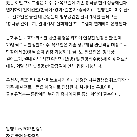
있는 이번 프로그램은 매주 수·목요일에 기존 창덕궁 전각 정규해설과
연계하여 언어권별(한국어·영어·일본어·중국어)로 진행된다. 매주 금·
토·일요일은 궁궐 내 관원들의 업무공간인 궐내각사를 둘러보는
‘창덕궁 깊이보기, 궐내각사’ 심화해설 프로그램과 연계하여 운영된다.
문화유산 보호와 쾌적한 관람 환경을 위하여 인정전 입장은 한 번에
20명씩으로 한정한다. 수·목요일은 기존 정규해설 관람객을 대상으로
현장에서 20명씩 순차 입장 가능하며, 금·토·일요일은 ‘창덕궁
깊이보기, 궐내각사’ 사전 예약자(15명) 및 현장접수(65세 이상 어르신
대상, 회당 선착순 5명)한 관람객에 한해 입장 가능하다.
우천시, 목조 문화유산을 보호하기 위해 인정전 내부관람은 취소되지만
기존 해설 프로그램은 예정대로 진행된다. 참가비는 무료이며,
궁능유적본부 통합예약 누리집 홈페이지를 통한 예약이 필수이다.
발행
heyPOP 편집부
자료 출처
문화재청