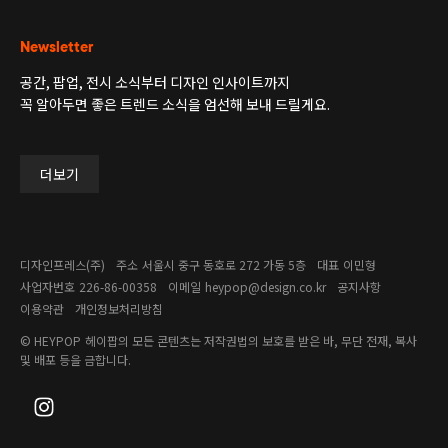
Newsletter
공간, 팝업, 전시 소식부터 디자인 인사이트까지
꼭 알아두면 좋은 트렌드 소식을 엄선해 보내 드릴게요.
더보기
디자인프레스(주)
주소
서울시 중구 동호로 272 가동 5층
대표
이민형
사업자번호
226-86-00358​
이메일
heypop@design.co.kr
공지사항
이용약관
개인정보처리방침
© HEYPOP
헤이팝의 모든 콘텐츠는 저작권법의 보호를 받은 바, 무단 전재, 복사
및 배포 등을 금합니다.