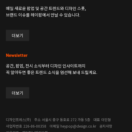
매일 새로운 팝업 및 공간 트렌드와 디자인 스폿,
브랜드 이슈를 헤이팝에서 만날 수 있습니다.
더보기
Newsletter
공간, 팝업, 전시 소식부터 디자인 인사이트까지
꼭 알아두면 좋은 트렌드 소식을 엄선해 보내 드릴게요.
더보기
디자인프레스(주)
주소
서울시 중구 동호로 272 가동 5층
대표
이민형
사업자번호
226-86-00358​
이메일
heypop@design.co.kr
공지사항