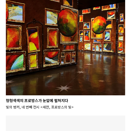
형형색색의 프로방스가 눈앞에 펼쳐지다
빛의 벙커, 네 번째 전시 <세잔, 프로방스의 빛>