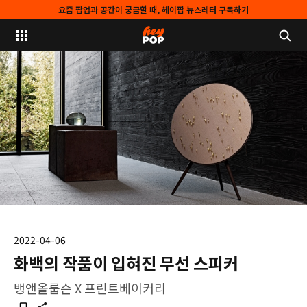
요즘 팝업과 공간이 궁금할 때, 헤이팝 뉴스레터 구독하기
2022-04-06
화백의 작품이 입혀진 무선 스피커
뱅앤올룹슨 X 프린트베이커리