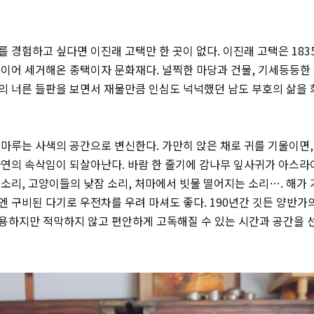
 경험하고 싶다면 이진래 고택만 한 곳이 없다. 이진래 고택은 183
이어 세거해온 종택이자 문화재다. 널찍한 마당과 건물, 기세등등한 
의 너른 들판을 보면서 재물만큼 인심도 넉넉했던 남도 부호의 삶을
마루는 사색의 공간으로 변신한다. 가만히 앉은 채로 귀를 기울이면,
연의 속삭임이 되살아난다. 바람 한 줄기에 감나무 잎사귀가 아스라이
소리, 고양이들의 낮잠 소리, 처마에서 빗물 떨어지는 소리…. 해가
 구비된 다기로 우전차를 우려 마셔도 좋다. 190년간 깃든 양반가
용하지만 적막하지 않고 편안하게 고독해질 수 있는 시간과 공간을 