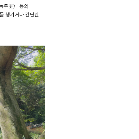
〈녹두꽃〉 등의
니를 챙기거나 간단한