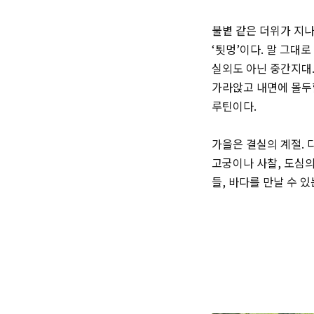
불볕 같은 더위가 지나
‘툇멍’이다. 말 그대로
실외도 아닌 중간지대
가라앉고 내면에 몰두
루틴이다.
가을은 결실의 계절. 
고궁이나 사찰, 도심의
들, 바다를 만날 수 있