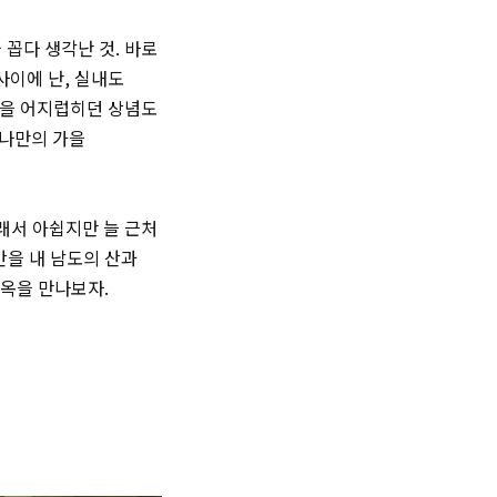
 꼽다 생각난 것. 바로
사이에 난, 실내도
음을 어지럽히던 상념도
 나만의 가을
그래서 아쉽지만 늘 근처
간을 내 남도의 산과
 한옥을 만나보자.