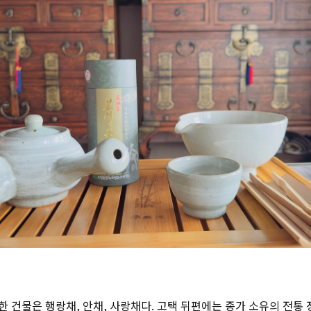
 건물은 행랑채, 안채, 사랑채다. 고택 뒤편에는 종가 소유의 전통