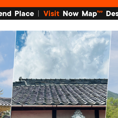
end
Place
Visit
Now
Map
Des
App