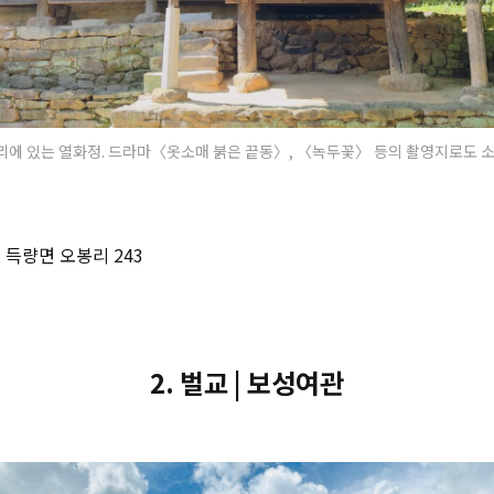
리에 있는 열화정. 드라마〈옷소매 붉은 끝동〉, 〈녹두꽃〉 등의 촬영지로도 
 득량면 오봉리 243
2. 벌교 | 보성여관