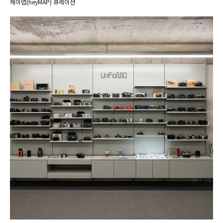
헤이맵(heyMAP) 큐레이션