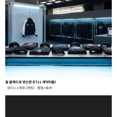
올 블랙으로 변신한 BT21 캐릭터들!
〈BT21 x 프라그먼트〉 팝업스토어