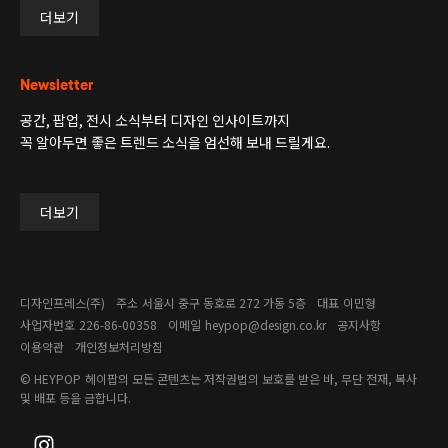
더보기
Newsletter
공간, 팝업, 전시 소식부터 디자인 인사이트까지
꼭 알아두면 좋은 트렌드 소식을 엄선해 보내 드릴게요.
더보기
디자인프레스(주)
주소
서울시 중구 동호로 272 가동 5층
대표
이민형
사업자번호
226-86-00358​
이메일
heypop@design.co.kr
공지사항
이용약관
개인정보처리방침
© HEYPOP
헤이팝의 모든 콘텐츠는 저작권법의 보호를 받은 바, 무단 전재, 복사
및 배포 등을 금합니다.