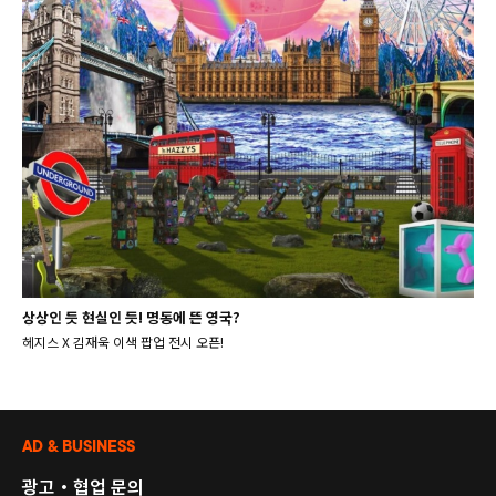
상상인 듯 현실인 듯! 명동에 뜬 영국?
헤지스 X 김재욱 이색 팝업 전시 오픈!
AD & BUSINESS
광고・협업 문의