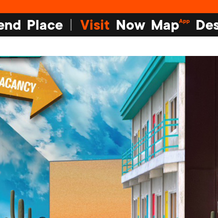
end
Place
Visit
Now
Map
Des
App