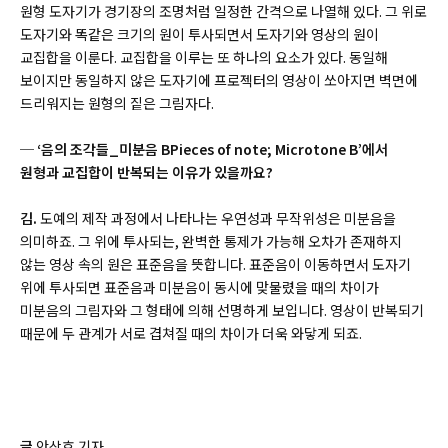
원형 도자기가 경기장의 조명처럼 일정한 간격으로 나열해 있다. 그 위로
도자기와 똑같은 크기의 원이 투사되면서 도자기와 영상의 원이
교집합을 이룬다. 교집합을 이루는 또 하나의 요소가 있다. 동일해
보이지만 동일하지 않은 도자기에 프로젝터의 영상이 쏘아지면 벽면에
드리워지는 원형의 짙은 그림자다.
─ ‘음의 조각들_미분음 B
Pieces of note; Microtone B
’에서
원형과 교집합이 반복되는 이유가 있을까요?
김.
도예의 제작 과정에서 나타나는 우연성과 무작위성은 미분음을
의미하죠. 그 위에 투사되는, 완벽한 통제가 가능해 오차가 존재하지
않는 영상 속의 원은 표준음을 뜻합니다. 표준음이 이동하면서 도자기
위에 투사되면 표준음과 미분음이 동시에 맞물렸을 때의 차이가
미분음의 그림자와 그 형태에 의해 선명하게 보입니다. 영상이 반복되기
때문에 두 관계가 서로 겹쳐질 때의 차이가 더욱 와닿게 되죠.
글
안상호 기자