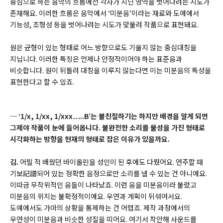
중심으로 하는 음악의 흐름에선 각자가 지닌 영역을 벗어나려는 시도가
존재해요. 이러한 흐름은 음악에서 ‘미분음’이라는 재료와 도예에서
기능성, 조형성 등을 벗어나려는 시도가 맞물려 작품으로 표현돼요.
원은 균형이 있는 형태로 어느 방향으로도 기울지 않는 중심대칭을
지닙니다. 이러한 특징은 언제나 안정적이어야 하는 표준음과
비슷합니다. 원이 뒤틀려 대칭을 이루지 않는다면 이는 미분음의 특성을
표현한다고 할 수 있죠.
─ ‘1/x, 1/xx, 1/xxx…..B’는 불친절하기는 하지만 배경을 알게 되면
그제야 작품이 눈에 들어옵니다. 불완전한 소리를 물성을 가진 형태로
시각화하는 방향을 현재의 형태로 잡은 이유가 있을까요.
김.
어릴 적 배웠던 바이올린을 성인이 된 후에도 다뤘어요. 연주할 때
기보
記譜
되어 있는 정확한 음정으로만 소리를 낼 수 있는 건 아니에요.
이따금 무작위적인 음들이 나타났죠. 이런 음을 미분음이라 불렀고
미분음의 위치는 불확정적이에요. 우연과 계획이 뒤섞여서요.
도예에서도 가마의 상황을 통제하는 건 어렵죠. 제작 과정에서의
우연성이 미분음과 비슷한 성질을 띠어요. 여기서 착안해 사운드를