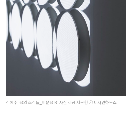
김혜주 '음의 조각들_미분음 B' 사진 제공 지우헌 ⓒ 디자인하우스