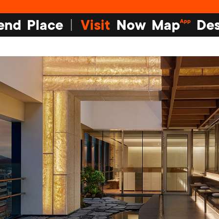
end
Place
Visit
Now
Map
Des
App