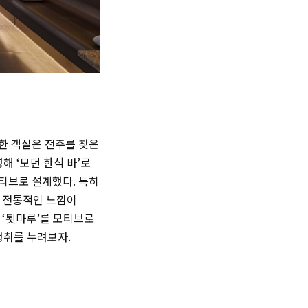
적한 객실은 전주를 찾은
 ‘모던 한식 바’로
모티브로 설계했다. 특히
는 전통적인 느낌이
 ‘툇마루’를 모티브로
정취를 누려보자.