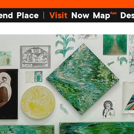
end
Place
Visit
Now
Map
Des
App