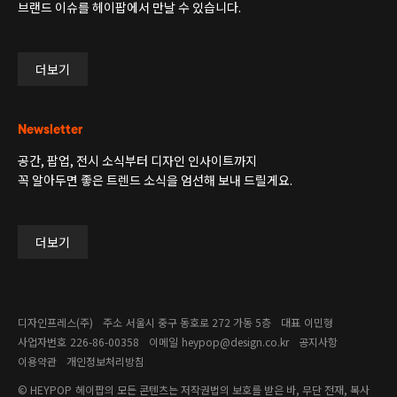
브랜드 이슈를 헤이팝에서 만날 수 있습니다.
더보기
Newsletter
공간, 팝업, 전시 소식부터 디자인 인사이트까지
꼭 알아두면 좋은 트렌드 소식을 엄선해 보내 드릴게요.
더보기
디자인프레스(주)
주소
서울시 중구 동호로 272 가동 5층
대표
이민형
사업자번호
226-86-00358​
이메일
heypop@design.co.kr
공지사항
이용약관
개인정보처리방침
© HEYPOP
헤이팝의 모든 콘텐츠는 저작권법의 보호를 받은 바, 무단 전재, 복사