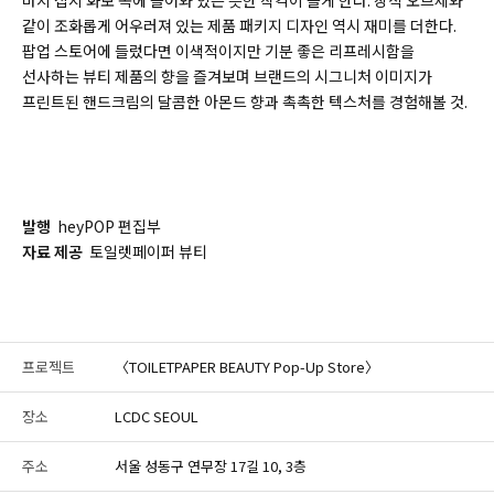
같이 조화롭게 어우러져 있는 제품 패키지 디자인 역시 재미를 더한다.
팝업 스토어에 들렀다면 이색적이지만 기분 좋은 리프레시함을
선사하는 뷰티 제품의 향을 즐겨보며 브랜드의 시그니처 이미지가
프린트된 핸드크림의 달콤한 아몬드 향과 촉촉한 텍스처를 경험해볼 것.
발행
heyPOP 편집부
자료 제공
토일렛페이퍼 뷰티
프로젝트
〈TOILETPAPER BEAUTY Pop-Up Store〉
장소
LCDC SEOUL
주소
서울 성동구 연무장 17길 10, 3층