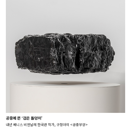
공중에 뜬 ‘검은 돌덩이’
내년 베니스 비엔날레 한국관 작가, 구정아의 <공중부양>