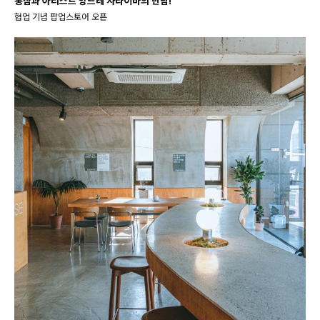
롱샴과 아티스트 앙드레 사라이바의 만남!
협업 기념 팝업스토어 오픈