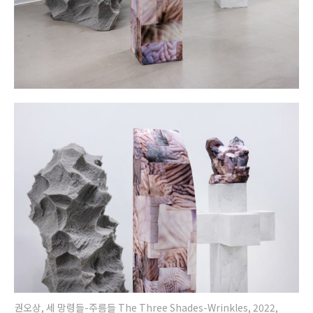
권오상, 세 망령들-주름들 The Three Shades-Wrinkles, 2022,