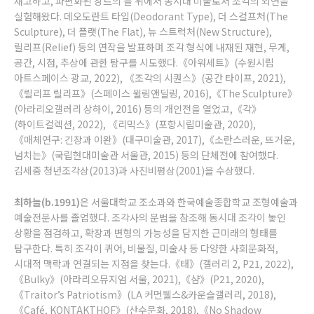
재고하고, 파편화된 장르의 틀 위에서 동시대 미술로서 조각의 외연을
실험해왔다. 데오도란트 타입(Deodorant Type), 더 스컬프처(The
Sculpture), 더 플랫(The Flat), 뉴 스트럭처(New Structure),
릴리프(Relief) 등의 연작을 발표하며 조각 형식에 내재된 재현, 무게,
공간, 시점, 추상에 관한 탐구를 시도했다.《아워세트》(수원시립
아트스페이스 광교, 2022), 《조각의 시퀀스》(공간 타이프, 2021),
《릴리프 릴리프》(스페이스 윌링앤딜링, 2016),《The Sculpture》
(아라리오갤러리 상하이, 2016) 등의 개인전을 열었고,《각》
(하이트컬렉션, 2022), 《리믹스》(포항시립미술관, 2020),
《매체연구: 긴장과 이완》(대구미술관, 2017),《소란스러운, 뜨거운,
넘치는》(국립현대미술관 서울관, 2015) 등의 단체전에 참여했다.
김세중 청년조각상(2013)과 사진비평상(2001)을 수상했다.
최하늘(b.1991)
은 서울대학교 조소과와 한국예술종합학교 조형예술과
예술전문사를 졸업했다. 조각사의 문법을 참조해 동시대 조각이 놓인
상황을 점검하고, 확장과 변형의 가능성을 담지한 근미래의 형태를
탐구한다. 특히 조각이 퀴어, 비물질, 미술사 등 다양한 사회문화적,
시대적 맥락과 연결되는 지점을 찾는다.《태》(갤러리 2, P21, 2022),
《Bulky》(아라리오뮤지엄 서울, 2021),《샴》(P21, 2020),
《Traitor’s Patriotism》(LA 커먼웰스&카운슬갤러리, 2018),
《Café, KONTAKTHOF》(산수문화, 2018),《No Shadow