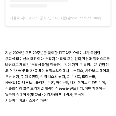
서울미디어코믹스 공식 인스타그램(@smc_comics_smc)님의 공유 게시물
지난 2024년 오픈 20주년을 맞이한 점프샵은 슈에이샤가 공인한
오피셜 라이선스 매장이다. 원작자가 직접 그린 만화 장면과 일러스트를
바탕으로 제작된 ‘원작상품’을 취급하는 것이 가장 큰 특징. 〈기간한정
JUMP SHOP IN SEOUL〉팝업스토어에서는 원피스, 사카모토 데이즈,
푸른 상자, 헌터Ⅹ헌터, 신 테니스의 왕자, 괴수 8호, 드래곤볼,
NARUTO-나루토-, 블리치, 은혼, 하이큐!!, 나의 히어로 아카데미아,
주술회전의 일본 오리지널 캐릭터 상품들을 선보인다. 이번 개최에는
일본의 슈에이샤(集英社·집영사)와 베네릭사, 한국의
서울미디어코믹스가 참가한다.