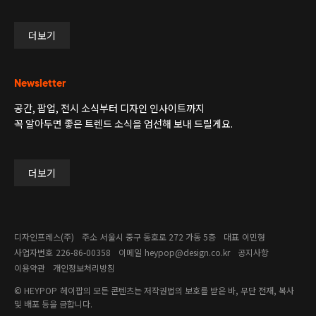
더보기
Newsletter
공간, 팝업, 전시 소식부터 디자인 인사이트까지
꼭 알아두면 좋은 트렌드 소식을 엄선해 보내 드릴게요.
더보기
디자인프레스(주)
주소
서울시 중구 동호로 272 가동 5층
대표
이민형
사업자번호
226-86-00358​
이메일
heypop@design.co.kr
공지사항
이용약관
개인정보처리방침
© HEYPOP
헤이팝의 모든 콘텐츠는 저작권법의 보호를 받은 바, 무단 전재, 복사
및 배포 등을 금합니다.