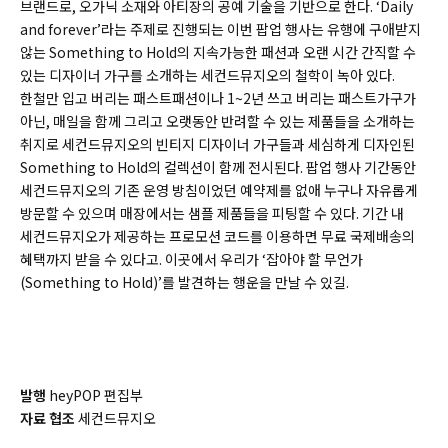
브랜드로, 오가닉 소재와 아티장의 공예 기술을 기반으로 한다. ‘Daily
and forever’라는 주제로 진행되는 이번 팝업 행사는 유행에 구애받지
않는 Something to Hold의 지속가능한 패션과 오랜 시간 간직할 수
있는 디자이너 가구를 소개하는 세컨드뮤지오의 철학이 녹아 있다.
한철만 입고 버리는 패스트패션이나 1~2년 쓰고 버리는 패스트가구가
아닌, 매일을 함께 그리고 오랫동안 반려할 수 있는 제품들을 소개하는
취지로 세컨드뮤지오의 빈티지 디자이너 가구들과 세심하게 디자인된
Something to Hold의 컬렉션이 함께 전시된다. 팝업 행사 기간동안
세컨드뮤지오의 기존 운영 방침이었던 예약제를 없애 누구나 자유롭게
방문할 수 있으며 매장에서는 샘플 제품들을 피팅할 수 있다. 기간 내
세컨드뮤지오가 제공하는 프로모션 코드를 이용하면 무료 국제배송의
혜택까지 받을 수 있다고. 이곳에서 우리가 ‘잡아야 할 무언가
(Something to Hold)’를 발견하는 행운을 만날 수 있길.
발행
heyPOP
편집부
자료 협조
세컨드뮤지오