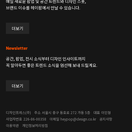
매일 새로운 팝업 및 공간 트렌드와 디자인 스폿,
브랜드 이슈를 헤이팝에서 만날 수 있습니다.
더보기
Newsletter
공간, 팝업, 전시 소식부터 디자인 인사이트까지
꼭 알아두면 좋은 트렌드 소식을 엄선해 보내 드릴게요.
더보기
디자인프레스(주)
주소
서울시 중구 동호로 272 가동 5층
대표
이민형
사업자번호
226-86-00358​
이메일
heypop@design.co.kr
공지사항
이용약관
개인정보처리방침