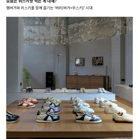
요즘은 위스키랑 먹는 게 대세?
햄버거와 위스키를 함께 즐기는 '버위(버거+위스키)' 시대