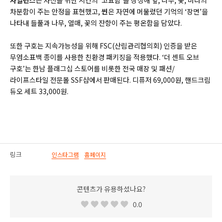
사일런스
는 자신을 위한 시간의
‘
고요함
’
을 상징해 잎
,
나무
,
꽃
,
바다의
차분함이 주는 안정을 표현했고
,
씬
은 자연에 머물렀던 기억의
‘
장면
’
을
나타내 들풀과 나무
,
열매
,
꽃의 잔향이 주는 평온함을 담았다
.
또한 구호는 지속가능성을 위해
FSC(
산림관리협의회
)
인증을 받은
무염소표백 종이를 사용한 친환경 패키징을 적용했다
. ‘더 센트 오브
구호’는 한남 플래그십 스토어를 비롯한 전국 매장 및 패션/
라이프스타일 전문몰 SSF샵에서 판매된다. 디퓨저 69,000원, 핸드크림
듀오 세트 33,000원.
링크
인스타그램
홈페이지
콘텐츠가 유용하셨나요?
0.0