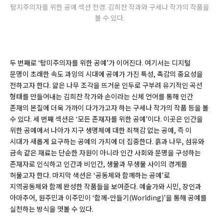
탐지주의자를 위한 공예 섹션 전경. 김희찬 작과와 구세나 작가의 작품을
볼 수 있다.
두 번째로 ‘탐미주의자를 위한 공예’가 이어진다. 여기서는 디지털
문명이 초래한 속도 과잉의 시대에 공예가 가진 특성, 촉감의 중요성을
전하고자 한다. 얇은 나무 조각을 뜨거운 인두로 구부려 유기적인 곡선
형태를 만들어내는 김희찬 작가와 손이라는 신체 언어를 통해 인간
존재의 본질에 더욱 가까이 다가가고자 하는 구세나 작가의 작품 등을 볼
수 있다. 세 번째 섹션은 ‘모든 존재자를 위한 공예’이다. 이곳은 인간을
위한 공예에서 나아가 지구 생명체에 대한 죄책감 없는 공예, 즉 이
시대가 새롭게 요구하는 공예의 가치에 더 집중한다. 흙과 나무, 섬유와
금속 같은 재료는 단순한 자원이 아니라 인간 사회와 문명을 구성하는
존재자로 인식하고 인간과 비인간, 생물과 무생물 사이의 경계를
허물고자 한다. 마지막 색션은 ‘공동체와 함께하는 공예’로
지역공동체와 함께 완성한 작품들을 보여준다. 예술가와 시민, 장인과
아마추어, 원주민과 이주민이 ‘함께-만들기(Worlding)’을 통해 공예를
실천하는 방식을 엿볼 수 있다.