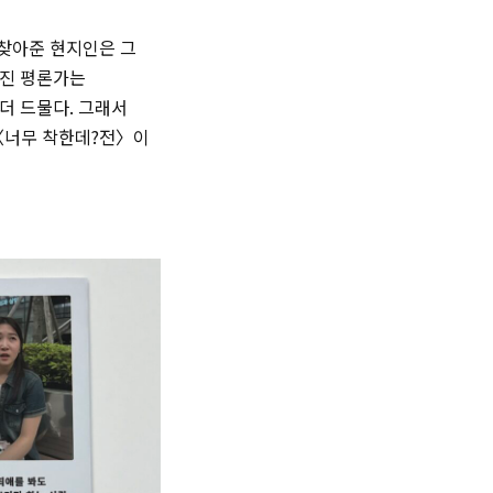
 찾아준 현지인은 그
동진 평론가는
더 드물다. 그래서
 〈너무 착한데?전〉이