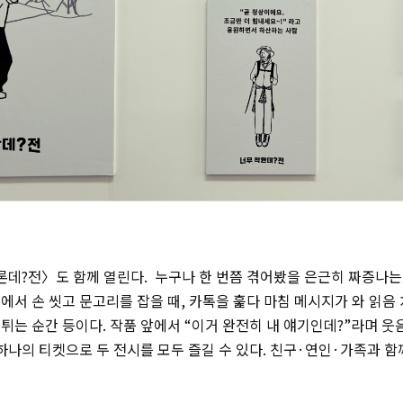
데?전〉도 함께 열린다. 누구나 한 번쯤 겪어봤을 은근히 짜증나는
에서 손 씻고 문고리를 잡을 때, 카톡을 훑다 마침 메시지가 와 읽음
튀는 순간 등이다. 작품 앞에서 “이거 완전히 내 얘기인데?”라며 
 하나의 티켓으로 두 전시를 모두 즐길 수 있다. 친구·연인·가족과 