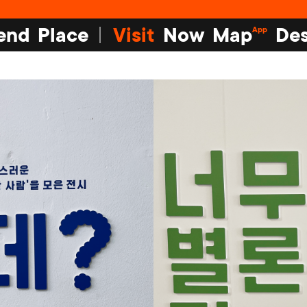
end
Place
Visit
Now
Map
Des
App