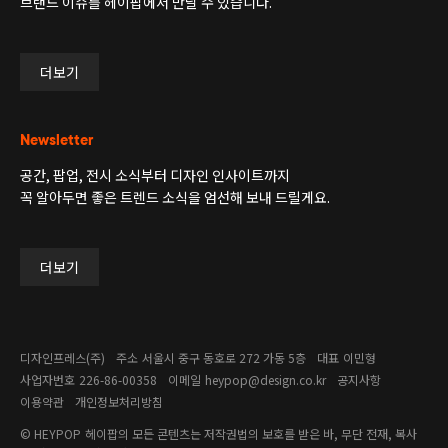
브랜드 이슈를 헤이팝에서 만날 수 있습니다.
더보기
Newsletter
공간, 팝업, 전시 소식부터 디자인 인사이트까지
꼭 알아두면 좋은 트렌드 소식을 엄선해 보내 드릴게요.
더보기
디자인프레스(주)
주소
서울시 중구 동호로 272 가동 5층
대표
이민형
사업자번호
226-86-00358​
이메일
heypop@design.co.kr
공지사항
이용약관
개인정보처리방침
© HEYPOP
헤이팝의 모든 콘텐츠는 저작권법의 보호를 받은 바, 무단 전재, 복사