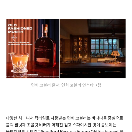
연희 코블러 출처: 연희 코블러 인스타그램
다양한 시그니처 칵테일로 사랑받는 연희 코블러는 바나나를 중심으로
블랙 월넛과 초콜릿 비터가 더해진 깊고 스파이시한 맛이 돋보이는
올드패션드 칵테일 ‘
Woodford Reserve Aurum Old Fashioned’를